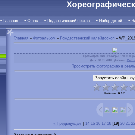
Хореографическ
Главная
О нас
Педагогический состав
Набор детей
Н
Главная
»
Фотоальбом
»
Рождественский калейдоскоп
» WP_2018
Просмотров
: 640 |
Размеры
: 1600x900p
Дата
: 08.01.2018 |
Добавил
:
MetEx
Просмотреть фотографию в реаль
Рейтинг
:
0.0
/
0
« Предыдущая
|
14
15
16
17
18
[
19
]
20
21
2