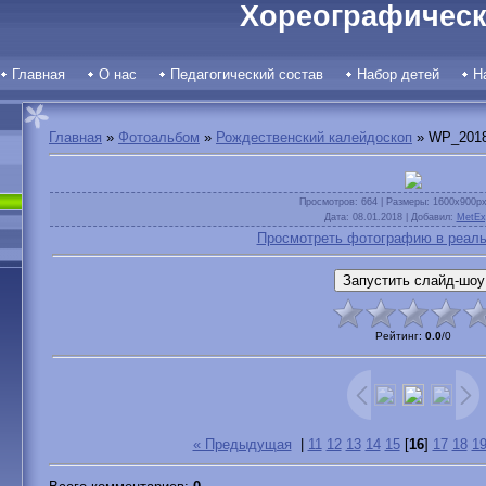
Хореографическ
Главная
О нас
Педагогический состав
Набор детей
Н
Главная
»
Фотоальбом
»
Рождественский калейдоскоп
» WP_2018
Просмотров
: 664 |
Размеры
: 1600x900p
Дата
: 08.01.2018 |
Добавил
:
MetEx
Просмотреть фотографию в реаль
Рейтинг
:
0.0
/
0
« Предыдущая
|
11
12
13
14
15
[
16
]
17
18
1