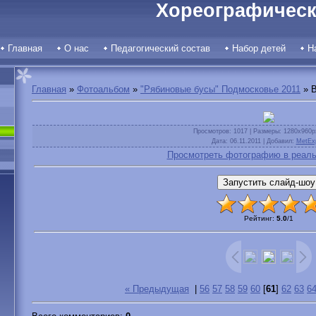
Хореографическ
Главная
О нас
Педагогический состав
Набор детей
Н
Главная
»
Фотоальбом
»
"Рябиновые бусы" Подмосковье 2011
» B
Просмотров
: 1017 |
Размеры
: 1280x960p
Дата
: 06.11.2011 |
Добавил
:
MetEx
Просмотреть фотографию в реаль
Рейтинг
:
5.0
/
1
« Предыдущая
|
56
57
58
59
60
[
61
]
62
63
6