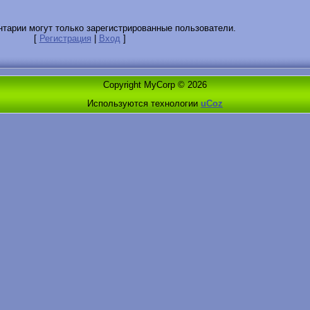
тарии могут только зарегистрированные пользователи.
[
Регистрация
|
Вход
]
Copyright MyCorp © 2026
Используются технологии
uCoz