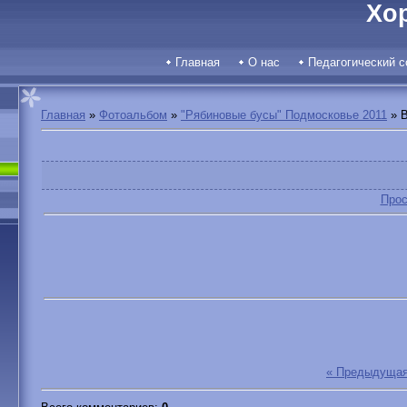
Хо
Главная
О нас
Педагогический с
Главная
»
Фотоальбом
»
"Рябиновые бусы" Подмосковье 2011
» B
Прос
« Предыдуща