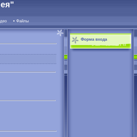
ея"
део
Файлы
Форма входа