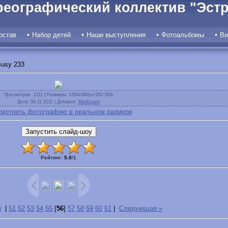
реографический коллектив "Эстр
остав
Набор детей
Наши выступления
Фотоальбомы
Ви
usy 233
Просмотров
: 1211 |
Размеры
: 1280x960px/262.0Kb
Дата
: 06.11.2011 |
Добавил
:
MetExpert
мотреть фотографию в реальном размере
Рейтинг
:
5.0
/
1
я
|
51
52
53
54
55
[
56
]
57
58
59
60
61
|
Следующая »