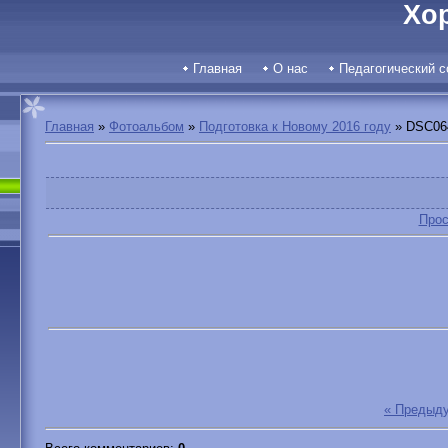
Хо
Главная
О нас
Педагогический с
Главная
»
Фотоальбом
»
Подготовка к Новому 2016 году
» DSC06
Прос
« Предыд