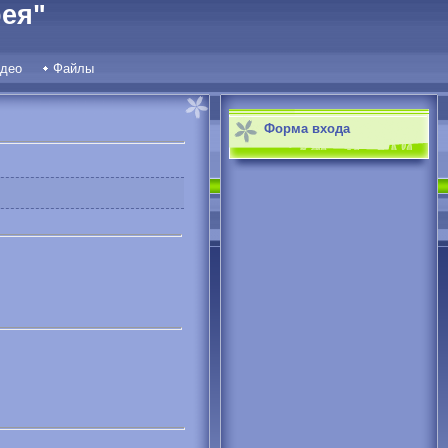
ея"
део
Файлы
Форма входа