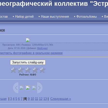
реографический коллектив "Эстр
остав
Набор детей
Наши выступления
Фотоальбомы
Ви
408
Просмотров
: 846 |
Размеры
: 1200x800px/171.5Kb
Дата
: 07.01.2016 |
Добавил
:
MetExpert
мотреть фотографию в реальном размере
Рейтинг
:
0.0
/
0
ущая
|
3
4
5
6
7
[
8
]
9
10
11
12
13
|
Следующая »