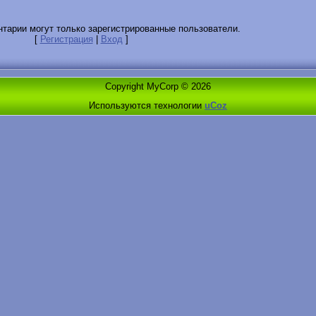
тарии могут только зарегистрированные пользователи.
[
Регистрация
|
Вход
]
Copyright MyCorp © 2026
Используются технологии
uCoz