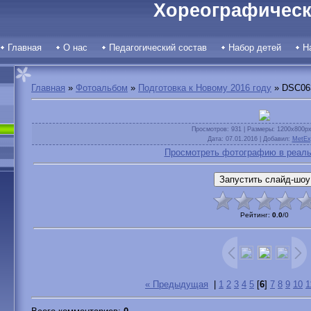
Хореографическ
Главная
О нас
Педагогический состав
Набор детей
Н
Главная
»
Фотоальбом
»
Подготовка к Новому 2016 году
» DSC06
Просмотров
: 931 |
Размеры
: 1200x800p
Дата
: 07.01.2016 |
Добавил
:
MetEx
Просмотреть фотографию в реаль
Рейтинг
:
0.0
/
0
« Предыдущая
|
1
2
3
4
5
[
6
]
7
8
9
10
1