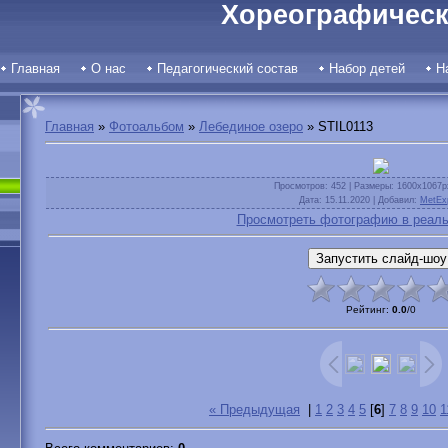
Хореографическ
Главная
О нас
Педагогический состав
Набор детей
Н
Главная
»
Фотоальбом
»
Лебединое озеро
» STIL0113
Просмотров
: 452 |
Размеры
: 1600x1067p
Дата
: 15.11.2020 |
Добавил
:
MetEx
Просмотреть фотографию в реаль
Рейтинг
:
0.0
/
0
« Предыдущая
|
1
2
3
4
5
[
6
]
7
8
9
10
1