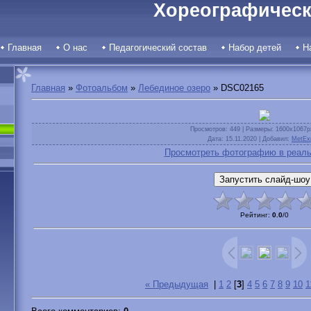
Хореографическ
Главная
О нас
Педагогический состав
Набор детей
Н
Главная
»
Фотоальбом
»
Лебединое озеро
» DSC02165
Просмотров
: 449 |
Размеры
: 1600x1067p
Дата
: 15.11.2020 |
Добавил
:
MetEx
Просмотреть фотографию в реаль
Рейтинг
:
0.0
/
0
« Предыдущая
|
1
2
[
3
]
4
5
6
7
8
9
10
1