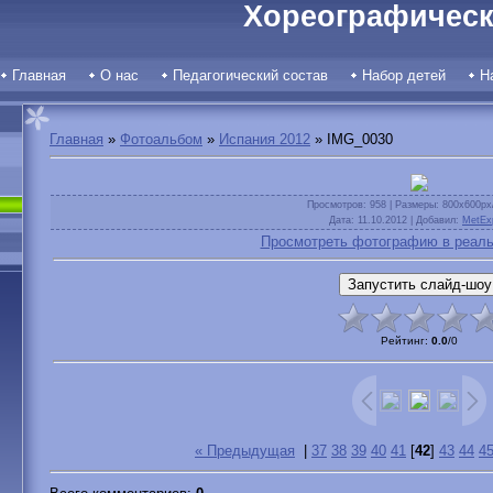
Хореографическ
Главная
О нас
Педагогический состав
Набор детей
Н
Главная
»
Фотоальбом
»
Испания 2012
» IMG_0030
Просмотров
: 958 |
Размеры
: 800x600px
Дата
: 11.10.2012 |
Добавил
:
MetEx
Просмотреть фотографию в реаль
Рейтинг
:
0.0
/
0
« Предыдущая
|
37
38
39
40
41
[
42
]
43
44
4