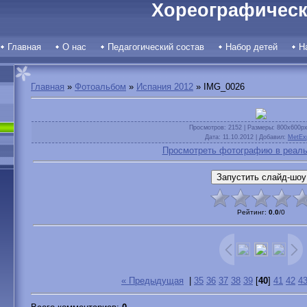
Хореографическ
Главная
О нас
Педагогический состав
Набор детей
Н
Главная
»
Фотоальбом
»
Испания 2012
» IMG_0026
Просмотров
: 2152 |
Размеры
: 800x600p
Дата
: 11.10.2012 |
Добавил
:
MetEx
Просмотреть фотографию в реаль
Рейтинг
:
0.0
/
0
« Предыдущая
|
35
36
37
38
39
[
40
]
41
42
4