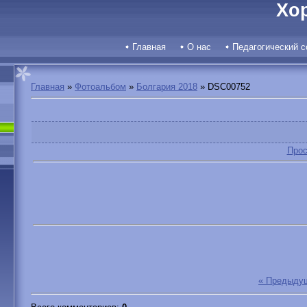
Хо
Главная
О нас
Педагогический с
Главная
»
Фотоальбом
»
Болгария 2018
» DSC00752
Прос
« Предыду