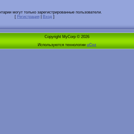
тарии могут только зарегистрированные пользователи.
[
Регистрация
|
Вход
]
Copyright MyCorp © 2026
Используются технологии
uCoz