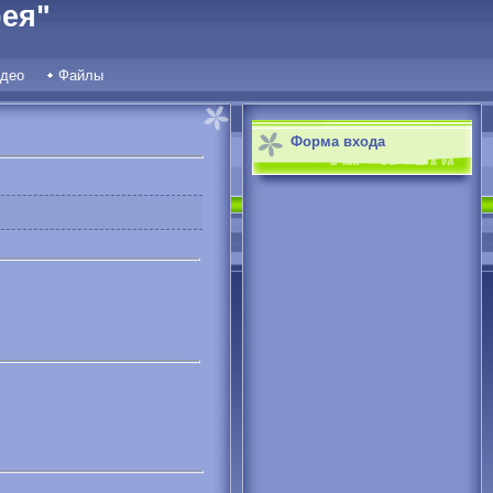
ея"
део
Файлы
Форма входа