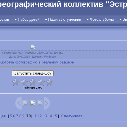
реографический коллектив "Эстр
остав
Набор детей
Наши выступления
Фотоальбомы
Ви
Просмотров
: 923 |
Размеры
: 1600x1067px/299.5Kb
Дата
: 06.09.2018 |
Добавил
:
MetExpert
мотреть фотографию в реальном размере
Рейтинг
:
0.0
/
0
щая
|
5
6
7
8
9
[
10
]
11
12
13
14
15
|
Следующая »