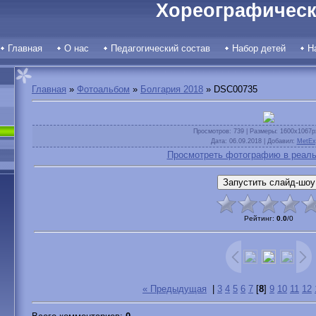
Хореографическ
Главная
О нас
Педагогический состав
Набор детей
Н
Главная
»
Фотоальбом
»
Болгария 2018
» DSC00735
Просмотров
: 739 |
Размеры
: 1600x1067p
Дата
: 06.09.2018 |
Добавил
:
MetEx
Просмотреть фотографию в реаль
Рейтинг
:
0.0
/
0
« Предыдущая
|
3
4
5
6
7
[
8
]
9
10
11
12