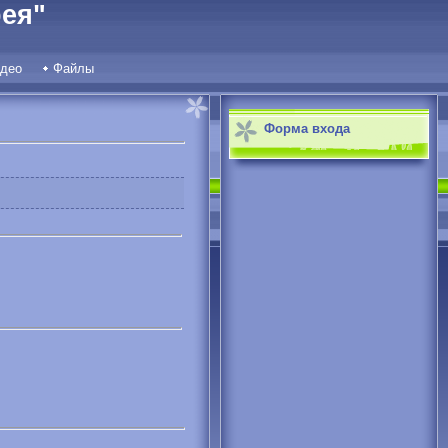
ея"
део
Файлы
Форма входа