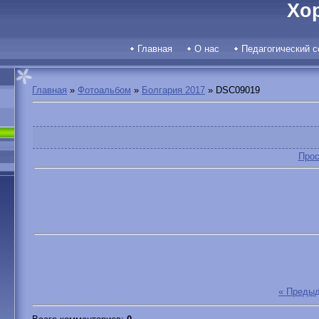
Хо
Главная
О нас
Педагогический с
Главная
»
Фотоальбом
»
Болгария 2017
» DSC09019
Прос
« Преды