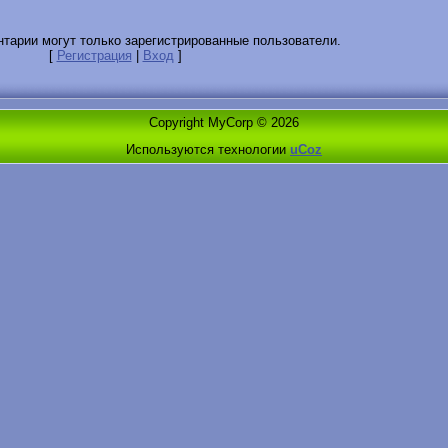
тарии могут только зарегистрированные пользователи.
[
Регистрация
|
Вход
]
Copyright MyCorp © 2026
Используются технологии
uCoz