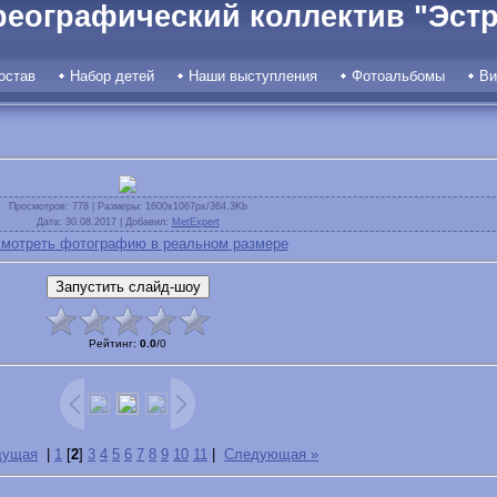
реографический коллектив "Эстр
остав
Набор детей
Наши выступления
Фотоальбомы
Ви
Просмотров
: 778 |
Размеры
: 1600x1067px/364.3Kb
Дата
: 30.08.2017 |
Добавил
:
MetExpert
мотреть фотографию в реальном размере
Рейтинг
:
0.0
/
0
дущая
|
1
[
2
]
3
4
5
6
7
8
9
10
11
|
Следующая »