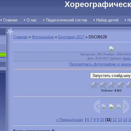
Хореографическ
Главная
О нас
Педагогический состав
Набор детей
Н
Главная
»
Фотоальбом
»
Болгария 2017
» DSC09128
Просмотров
: 796 |
Размеры
: 1600x1067p
Дата
: 30.08.2017 |
Добавил
:
MetEx
Просмотреть фотографию в реаль
Рейтинг
:
0.0
/
0
« Предыдущая
|
6
7
8
9
10
[
11
]
12
13
14
1