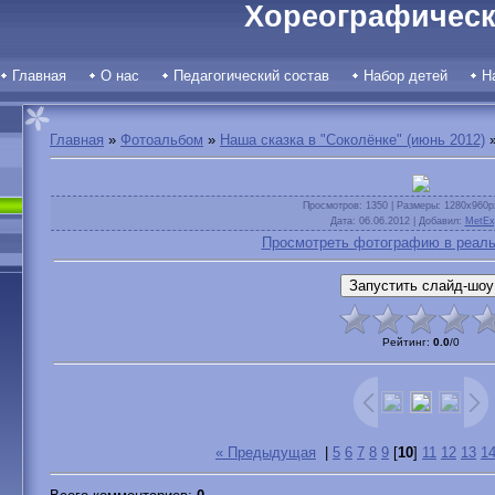
Хореографическ
Главная
О нас
Педагогический состав
Набор детей
Н
Главная
»
Фотоальбом
»
Наша сказка в "Соколёнке" (июнь 2012)
»
Просмотров
: 1350 |
Размеры
: 1280x960p
Дата
: 06.06.2012 |
Добавил
:
MetEx
Просмотреть фотографию в реаль
Рейтинг
:
0.0
/
0
« Предыдущая
|
5
6
7
8
9
[
10
]
11
12
13
1