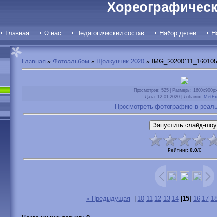
Хореографическ
Главная
О нас
Педагогический состав
Набор детей
Н
Главная
»
Фотоальбом
»
Щелкунчик 2020
» IMG_20200111_160105
Просмотров
: 525 |
Размеры
: 1600x900p
Дата
: 12.01.2020 |
Добавил
:
MetEx
Просмотреть фотографию в реаль
Рейтинг
:
0.0
/
0
« Предыдущая
|
10
11
12
13
14
[
15
]
16
17
1