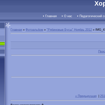
Хо
Главная
О нас
Педагогический с
Главная
»
Фотоальбом
»
"Рябиновые Бусы" Ноябрь 2012
» IMG_4
Прос
« Предыдущая
|
251