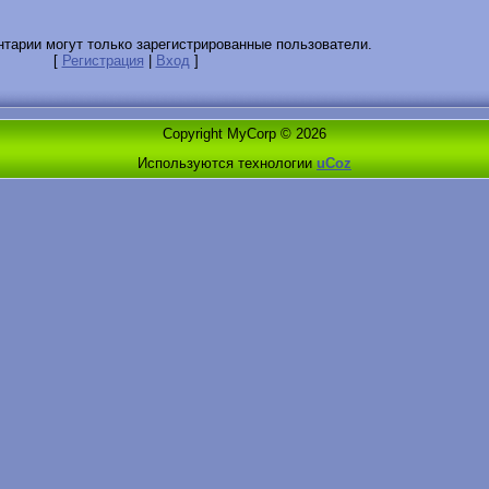
тарии могут только зарегистрированные пользователи.
[
Регистрация
|
Вход
]
Copyright MyCorp © 2026
Используются технологии
uCoz