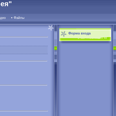
ея"
део
Файлы
Форма входа