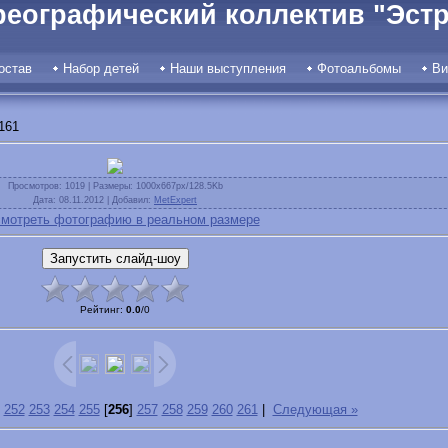
реографический коллектив "Эстр
остав
Набор детей
Наши выступления
Фотоальбомы
Ви
161
Просмотров
: 1019 |
Размеры
: 1000x667px/128.5Kb
Дата
: 08.11.2012 |
Добавил
:
MetExpert
мотреть фотографию в реальном размере
Рейтинг
:
0.0
/
0
252
253
254
255
[
256
]
257
258
259
260
261
|
Следующая »