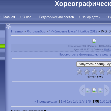
Хореографическ
Главная
О нас
Педагогический состав
Набор детей
Н
Главная
»
Фотоальбом
»
"Рябиновые Бусы" Ноябрь 2012
» IMG_0
Просмотров
: 934 |
Размеры
: 1000x750p
Дата
: 08.11.2012 |
Добавил
:
MetEx
Просмотреть фотографию в реаль
Рейтинг
:
0.0
/
0
« Предыдущая
|
174
175
176
177
178
[
179
]
180
18