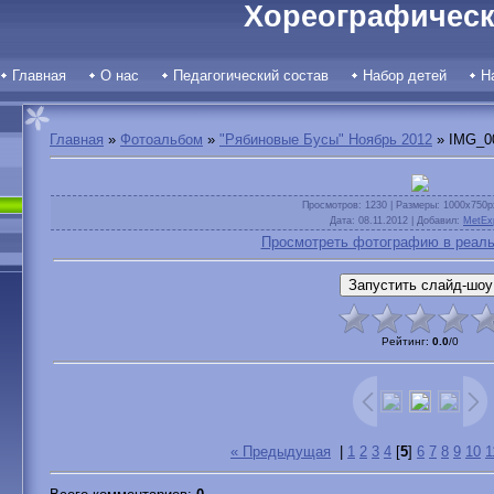
Хореографическ
Главная
О нас
Педагогический состав
Набор детей
Н
Главная
»
Фотоальбом
»
"Рябиновые Бусы" Ноябрь 2012
» IMG_0
Просмотров
: 1230 |
Размеры
: 1000x750p
Дата
: 08.11.2012 |
Добавил
:
MetEx
Просмотреть фотографию в реаль
Рейтинг
:
0.0
/
0
« Предыдущая
|
1
2
3
4
[
5
]
6
7
8
9
10
1