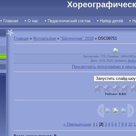
Хореографическ
Главная
О нас
Педагогический состав
Набор детей
Н
Главная
»
Фотоальбом
»
"Щелкунчик" 2018
» DSC09751
Просмотров
: 773 |
Размеры
: 1600x1067p
Дата
: 14.01.2018 |
Добавил
:
MetEx
Просмотреть фотографию в реаль
Рейтинг
:
0.0
/
0
« Предыдущая
|
1
[
2
]
3
4
5
6
7
8
9
10
1