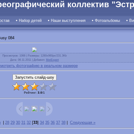
реографический коллектив "Эстр
остав
Набор детей
Наши выступления
Фотоальбомы
Ви
usy 084
Просмотров
: 1066 |
Размеры
: 1280x960px/231.3Kb
Дата
: 06.11.2011 |
Добавил
:
MetExpert
мотреть фотографию в реальном размере
Рейтинг
:
3.0
/
1
я
|
28
29
30
31
32
[
33
]
34
35
36
37
38
|
Следующая »