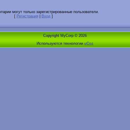
тарии могут только зарегистрированные пользователи.
[
Регистрация
|
Вход
]
Copyright MyCorp © 2026
Используются технологии
uCoz