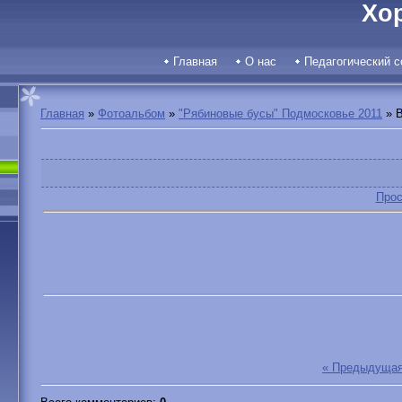
Хо
Главная
О нас
Педагогический с
Главная
»
Фотоальбом
»
"Рябиновые бусы" Подмосковье 2011
» B
Прос
« Предыдуща