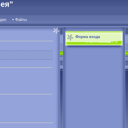
ея"
део
Файлы
Форма входа