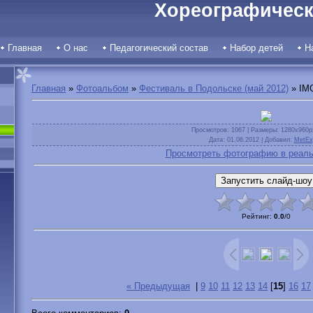
Хореографическ
Главная
О нас
Педагогический состав
Набор детей
Н
Главная
»
Фотоальбом
»
Фестиваль в Подольске (май 2012)
» IM
Просмотров
: 1067 |
Размеры
: 1280x960p
Дата
: 01.06.2012 |
Добавил
:
MetEx
Просмотреть фотографию в реаль
Рейтинг
:
0.0
/
0
« Предыдущая
|
9
10
11
12
13
14
[
15
]
16
17