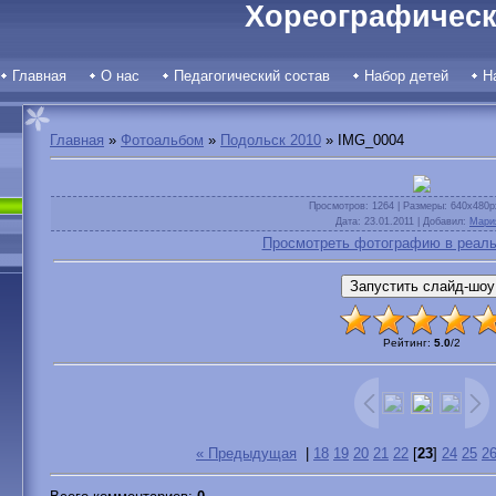
Хореографическ
Главная
О нас
Педагогический состав
Набор детей
Н
Главная
»
Фотоальбом
»
Подольск 2010
» IMG_0004
Просмотров
: 1264 |
Размеры
: 640x480p
Дата
: 23.01.2011 |
Добавил
:
Мари
Просмотреть фотографию в реаль
Рейтинг
:
5.0
/
2
« Предыдущая
|
18
19
20
21
22
[
23
]
24
25
2