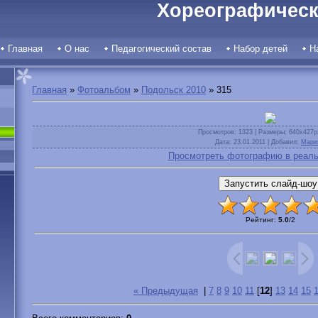
Хореографическ
Главная
О нас
Педагогический состав
Набор детей
Н
Главная
»
Фотоальбом
»
Подольск 2010
» 315
Просмотров
: 1323 |
Размеры
: 640x427p
Дата
: 23.01.2011 |
Добавил
:
Мари
Просмотреть фотографию в реаль
Рейтинг
:
5.0
/
2
« Предыдущая
|
7
8
9
10
11
[
12
]
13
14
15