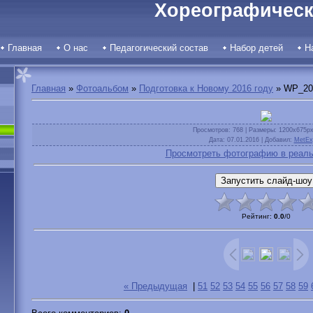
Хореографическ
Главная
О нас
Педагогический состав
Набор детей
Н
Главная
»
Фотоальбом
»
Подготовка к Новому 2016 году
» WP_20
Просмотров
: 768 |
Размеры
: 1200x675p
Дата
: 07.01.2016 |
Добавил
:
MetEx
Просмотреть фотографию в реаль
Рейтинг
:
0.0
/
0
« Предыдущая
|
51
52
53
54
55
56
57
58
59