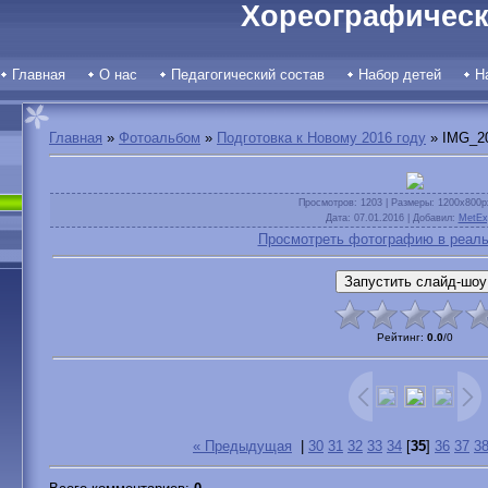
Хореографическ
Главная
О нас
Педагогический состав
Набор детей
Н
Главная
»
Фотоальбом
»
Подготовка к Новому 2016 году
» IMG_2
Просмотров
: 1203 |
Размеры
: 1200x800p
Дата
: 07.01.2016 |
Добавил
:
MetEx
Просмотреть фотографию в реаль
Рейтинг
:
0.0
/
0
« Предыдущая
|
30
31
32
33
34
[
35
]
36
37
3