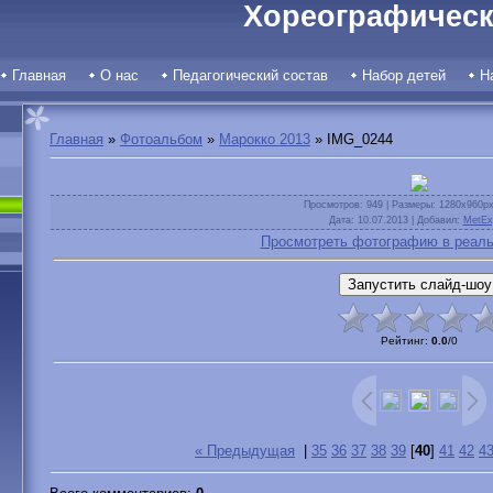
Хореографическ
Главная
О нас
Педагогический состав
Набор детей
Н
Главная
»
Фотоальбом
»
Марокко 2013
» IMG_0244
Просмотров
: 949 |
Размеры
: 1280x960p
Дата
: 10.07.2013 |
Добавил
:
MetEx
Просмотреть фотографию в реаль
Рейтинг
:
0.0
/
0
« Предыдущая
|
35
36
37
38
39
[
40
]
41
42
4