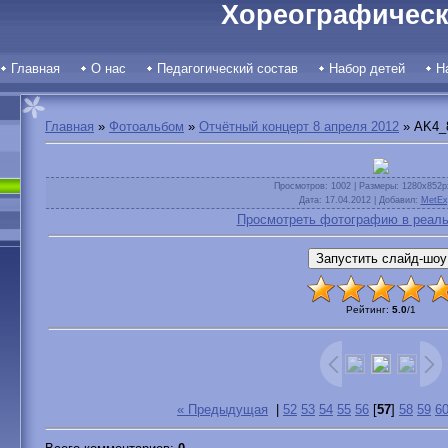
Хореографическ
Главная
О нас
Педагогический состав
Набор детей
Н
Главная
»
Фотоальбом
»
Отчётный концерт 8 апреля 2012
» AK4_
Просмотров
: 1002 |
Размеры
: 1280x852p
Дата
: 17.04.2012 |
Добавил
:
MetEx
Просмотреть фотографию в реаль
Рейтинг
:
5.0
/
1
« Предыдущая
|
52
53
54
55
56
[
57
]
58
59
6