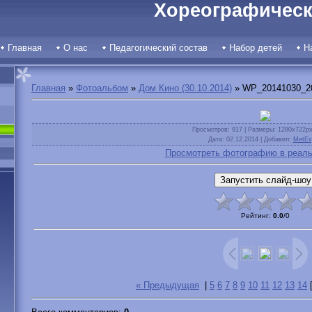
Хореографическ
Главная
О нас
Педагогический состав
Набор детей
Н
Главная
»
Фотоальбом
»
Дом Кино (30.10.2014)
» WP_20141030_20
Просмотров
: 917 |
Размеры
: 1280x722p
Дата
: 02.12.2014 |
Добавил
:
MetEx
Просмотреть фотографию в реаль
Рейтинг
:
0.0
/
0
« Предыдущая
|
5
6
7
8
9
10
11
12
13
14