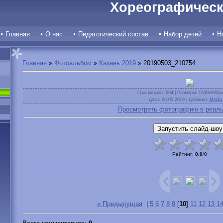
Хореографическ
Главная
О нас
Педагогический состав
Набор детей
Н
Главная
»
Фотоальбом
»
Казань 2019
» 20190503_210754
Просмотров
: 664 |
Размеры
: 1600x900p
Дата
: 06.05.2019 |
Добавил
:
MetEx
Просмотреть фотографию в реаль
Рейтинг
:
0.0
/
0
« Предыдущая
|
5
6
7
8
9
[
10
]
11
12
13
1