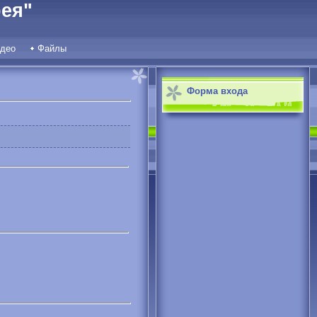
ея"
део
Файлы
Форма входа