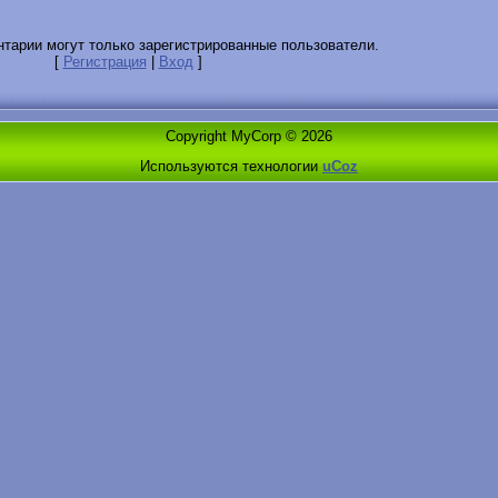
тарии могут только зарегистрированные пользователи.
[
Регистрация
|
Вход
]
Copyright MyCorp © 2026
Используются технологии
uCoz