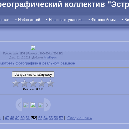
реографический коллектив "Эстр
остав
Набор детей
Наши выступления
Фотоальбомы
Ви
Просмотров
: 1153 |
Размеры
: 800x600px/500.1Kb
Дата
: 11.10.2012 |
Добавил
:
MetExpert
мотреть фотографию в реальном размере
Рейтинг
:
0.0
/
0
я
|
47
48
49
50
51
[
52
]
53
54
55
56
57
|
Следующая »