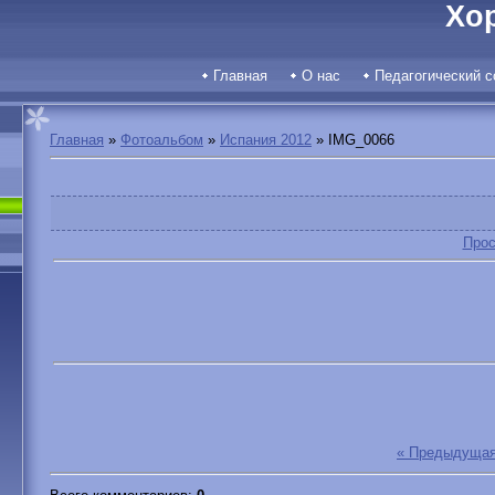
Хо
Главная
О нас
Педагогический с
Главная
»
Фотоальбом
»
Испания 2012
» IMG_0066
Прос
« Предыдуща