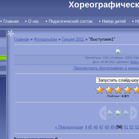
Хореографическ
Главная
О нас
Педагогический состав
Набор детей
Н
Главная
»
Фотоальбом
»
Греция 2011
» "Выступаем1"
Просмотров
: 1341 |
Размеры
: 1264x718p
Дата
: 20.09.2011 |
Добавил
:
MetEx
Просмотреть фотографию в реаль
Рейтинг
:
4.8
/
5
« Предыдущая
|
45
46
47
48
49
[
50
]
51
52
5