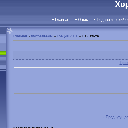
Хо
Главная
О нас
Педагогический с
Главная
»
Фотоальбом
»
Греция 2011
» На батуте
Прос
« Предыдуща