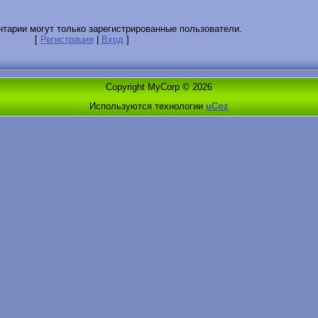
тарии могут только зарегистрированные пользователи.
[
Регистрация
|
Вход
]
Copyright MyCorp © 2026
Используются технологии
uCoz