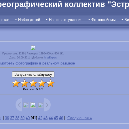
реографический коллектив "Эстр
остав
Набор детей
Наши выступления
Фотоальбомы
Ви
Просмотров
: 1236 |
Размеры
: 1280x960px/406.1Kb
Дата
: 20.09.2011 |
Добавил
:
MetExpert
мотреть фотографию в реальном размере
Рейтинг
:
5.0
/
2
я
|
36
37
38
39
40
[
41
]
42
43
44
45
46
|
Следующая »