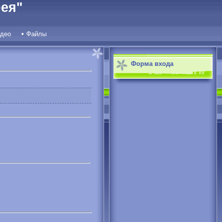
ея"
део
Файлы
Форма входа