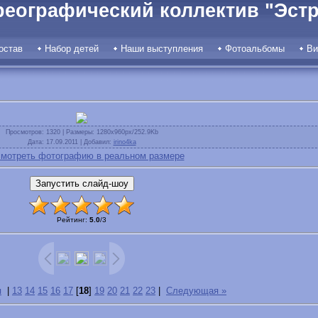
реографический коллектив "Эстр
остав
Набор детей
Наши выступления
Фотоальбомы
Ви
Просмотров
: 1320 |
Размеры
: 1280x960px/252.9Kb
Дата
: 17.09.2011 |
Добавил
:
irino4ka
мотреть фотографию в реальном размере
Рейтинг
:
5.0
/
3
я
|
13
14
15
16
17
[
18
]
19
20
21
22
23
|
Следующая »