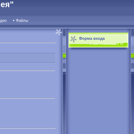
ея"
део
Файлы
Форма входа