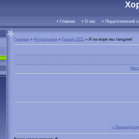
Хо
Главная
О нас
Педагогический с
Главная
»
Фотоальбом
»
Греция 2011
» И на море мы танцуем!
Прос
« Предыдуща