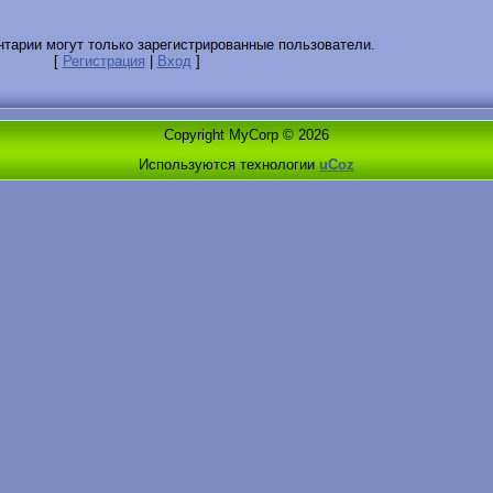
тарии могут только зарегистрированные пользователи.
[
Регистрация
|
Вход
]
Copyright MyCorp © 2026
Используются технологии
uCoz