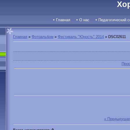
Хо
Главная
О нас
Педагогический с
Главная
»
Фотоальбом
»
Фестиваль "Юность" 2014
» DSC02611
Прос
« Предыдуща