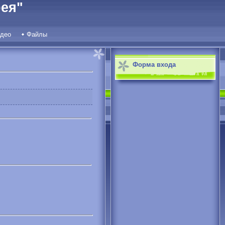
ея"
део
Файлы
Форма входа