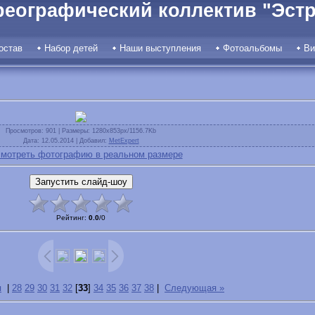
реографический коллектив "Эстр
остав
Набор детей
Наши выступления
Фотоальбомы
Ви
Просмотров
: 901 |
Размеры
: 1280x853px/1156.7Kb
Дата
: 12.05.2014 |
Добавил
:
MetExpert
мотреть фотографию в реальном размере
Рейтинг
:
0.0
/
0
я
|
28
29
30
31
32
[
33
]
34
35
36
37
38
|
Следующая »