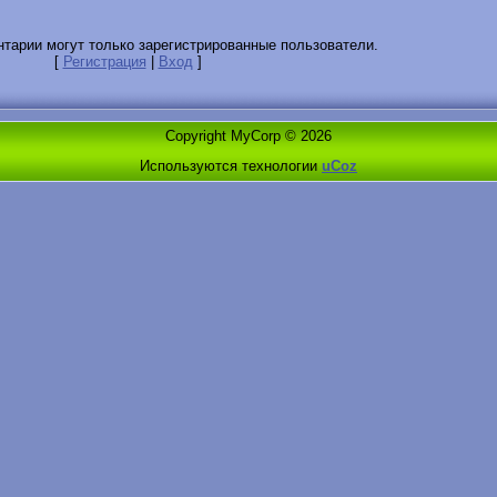
тарии могут только зарегистрированные пользователи.
[
Регистрация
|
Вход
]
Copyright MyCorp © 2026
Используются технологии
uCoz