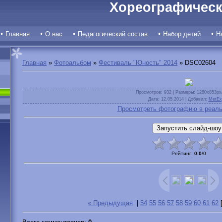
Хореографическ
Главная
О нас
Педагогический состав
Набор детей
Н
Главная
»
Фотоальбом
»
Фестиваль "Юность" 2014
» DSC02604
Просмотров
: 932 |
Размеры
: 1280x853px
Дата
: 12.05.2014 |
Добавил
:
MetEx
Просмотреть фотографию в реаль
Рейтинг
:
0.0
/
0
« Предыдущая
|
54
55
56
57
58
59
60
61
62