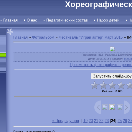
Хореографическ
Главная
О нас
Педагогический состав
Набор детей
Н
Главная
»
Фотоальбом
»
Фестиваль "Играй актёр" март 2015
» IM
Просмотров
: 852 |
Размеры
: 1280x960p
Дата
: 08.04.2015 |
Добавил
:
MetEx
Просмотреть фотографию в реаль
Рейтинг
:
0.0
/
0
« Предыдущая
|
19
20
21
22
23
[
24
]
25
26
2