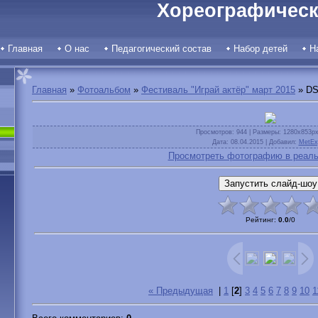
Хореографическ
Главная
О нас
Педагогический состав
Набор детей
Н
Главная
»
Фотоальбом
»
Фестиваль "Играй актёр" март 2015
» DS
Просмотров
: 944 |
Размеры
: 1280x853p
Дата
: 08.04.2015 |
Добавил
:
MetEx
Просмотреть фотографию в реаль
Рейтинг
:
0.0
/
0
« Предыдущая
|
1
[
2
]
3
4
5
6
7
8
9
10
1