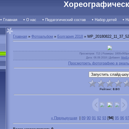
Хореографическ
Главная
О нас
Педагогический состав
Набор детей
Н
Главная
»
Фотоальбом
»
Болгария 2018
» WP_20180822_11_37_52
Просмотров
: 713 |
Размеры
: 1600x900p
Дата
: 06.09.2018 |
Добавил
:
MetEx
Просмотреть фотографию в реаль
Рейтинг
:
0.0
/
0
« Предыдущая
|
89
90
91
92
93
[
94
]
95
96
9