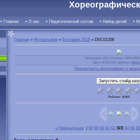
Хореографическ
Главная
О нас
Педагогический состав
Набор детей
Н
Главная
»
Фотоальбом
»
Болгария 2018
» DSC01208
Просмотров
: 1831 |
Размеры
: 1600x1067
Дата
: 06.09.2018 |
Добавил
:
MetEx
Просмотреть фотографию в реаль
Рейтинг
:
0.0
/
0
« Предыдущая
|
58
59
60
61
62
[
63
]
64
65
6