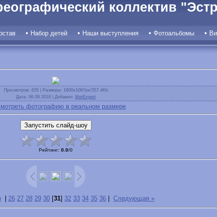
реографический коллектив "Эстр
остав
Набор детей
Наши выступления
Фотоальбомы
Ви
Просмотров
: 635 |
Размеры
: 1600x1067px/357.4Kb
Дата
: 06.09.2018 |
Добавил
:
MetExpert
мотреть фотографию в реальном размере
Рейтинг
:
0.0
/
0
я
|
26
27
28
29
30
[
31
]
32
33
34
35
36
|
Следующая »