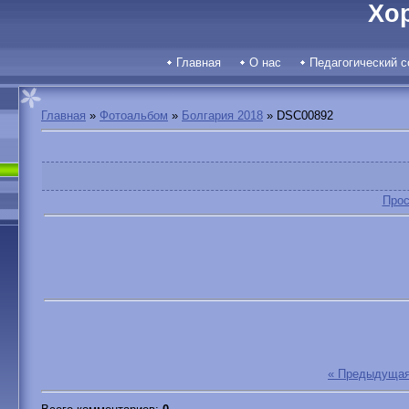
Хо
Главная
О нас
Педагогический с
Главная
»
Фотоальбом
»
Болгария 2018
» DSC00892
Прос
« Предыдуща