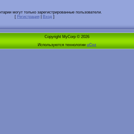
тарии могут только зарегистрированные пользователи.
[
Регистрация
|
Вход
]
Copyright MyCorp © 2026
Используются технологии
uCoz