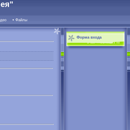
ея"
део
Файлы
Форма входа