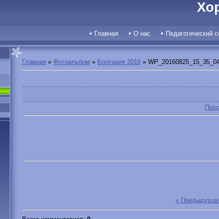
Хо
Главная
О нас
Педагогический с
Главная
»
Фотоальбом
»
Болгария 2016
» WP_20160825_15_35_04
Прос
« Предыдуща