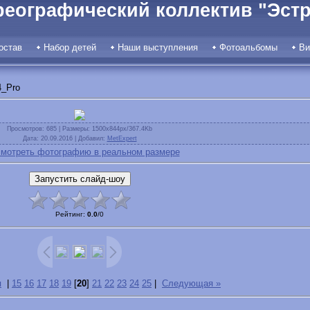
реографический коллектив "Эстр
остав
Набор детей
Наши выступления
Фотоальбомы
Ви
_Pro
Просмотров
: 685 |
Размеры
: 1500x844px/367.4Kb
Дата
: 20.09.2016 |
Добавил
:
MetExpert
мотреть фотографию в реальном размере
Рейтинг
:
0.0
/
0
я
|
15
16
17
18
19
[
20
]
21
22
23
24
25
|
Следующая »