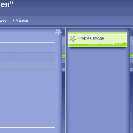
ея"
део
Файлы
Форма входа