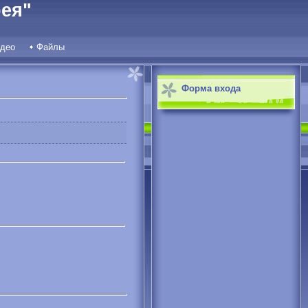
ея"
део
Файлы
Форма входа