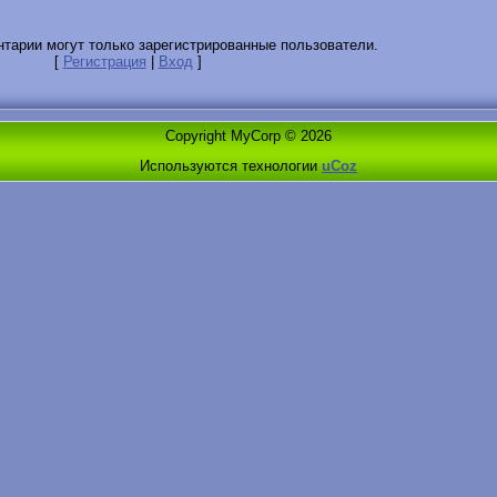
тарии могут только зарегистрированные пользователи.
[
Регистрация
|
Вход
]
Copyright MyCorp © 2026
Используются технологии
uCoz