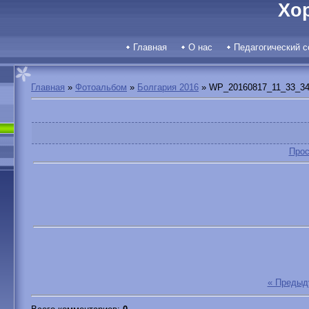
Хо
Главная
О нас
Педагогический с
Главная
»
Фотоальбом
»
Болгария 2016
» WP_20160817_11_33_34
Прос
« Преды