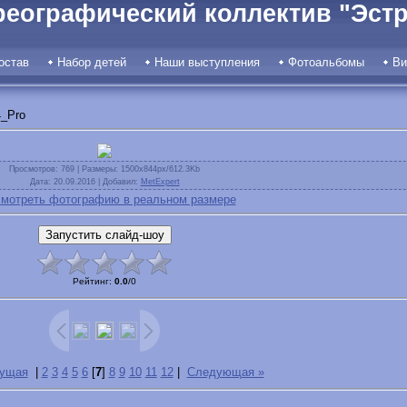
реографический коллектив "Эстр
остав
Набор детей
Наши выступления
Фотоальбомы
Ви
_Pro
Просмотров
: 769 |
Размеры
: 1500x844px/612.3Kb
Дата
: 20.09.2016 |
Добавил
:
MetExpert
мотреть фотографию в реальном размере
Рейтинг
:
0.0
/
0
дущая
|
2
3
4
5
6
[
7
]
8
9
10
11
12
|
Следующая »