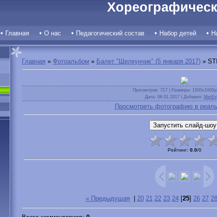
Хореографическ
Главная
О нас
Педагогический состав
Набор детей
Н
Главная
»
Фотоальбом
»
Балет "Щелкунчик" (5 января 2017)
» ST
Просмотров
: 717 |
Размеры
: 1500x1000p
Дата
: 06.01.2017 |
Добавил
:
MetEx
Просмотреть фотографию в реаль
Рейтинг
:
0.0
/
0
« Предыдущая
|
20
21
22
23
24
[
25
]
26
27
2