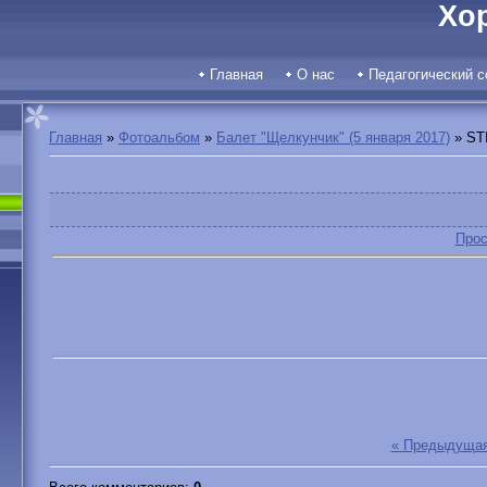
Хо
Главная
О нас
Педагогический с
Главная
»
Фотоальбом
»
Балет "Щелкунчик" (5 января 2017)
» ST
Прос
« Предыдуща