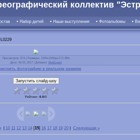
реографический коллектив "Эстр
остав
Набор детей
Наши выступления
Фотоальбомы
Ви
IL0229
Просмотров
: 674 |
Размеры
: 1500x1000px/171.9Kb
Дата
: 06.01.2017 |
Добавил
:
MetExpert
мотреть фотографию в реальном размере
Рейтинг
:
0.0
/
0
я
|
10
11
12
13
14
[
15
]
16
17
18
19
20
|
Следующая »