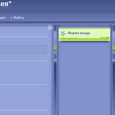
ея"
део
Файлы
Форма входа