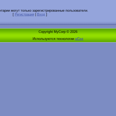
тарии могут только зарегистрированные пользователи.
[
Регистрация
|
Вход
]
Copyright MyCorp © 2026
Используются технологии
uCoz