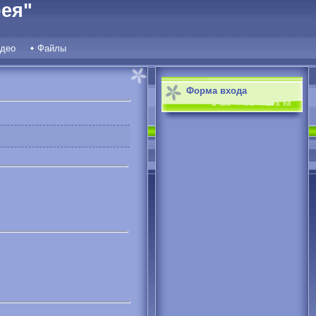
ея"
део
Файлы
Форма входа