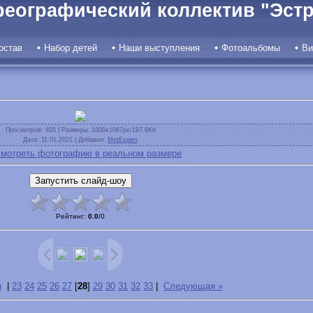
реографический коллектив "Эстр
остав
Набор детей
Наши выступления
Фотоальбомы
Ви
Просмотров
: 405 |
Размеры
: 1600x1067px/197.6Kb
Дата
: 11.01.2021 |
Добавил
:
MetExpert
мотреть фотографию в реальном размере
Рейтинг
:
0.0
/
0
я
|
23
24
25
26
27
[
28
]
29
30
31
32
33
|
Следующая »