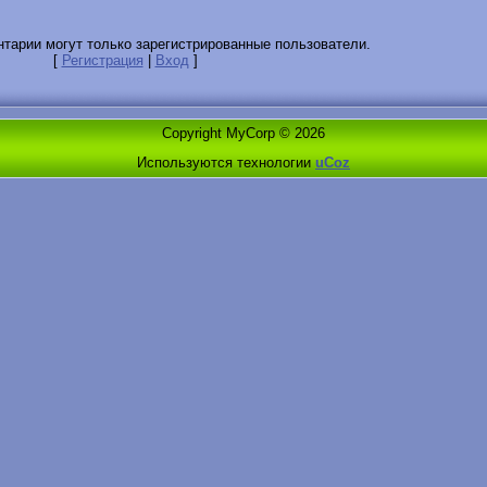
тарии могут только зарегистрированные пользователи.
[
Регистрация
|
Вход
]
Copyright MyCorp © 2026
Используются технологии
uCoz