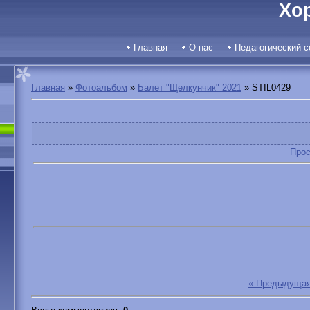
Хо
Главная
О нас
Педагогический с
Главная
»
Фотоальбом
»
Балет "Щелкунчик" 2021
» STIL0429
Прос
« Предыдуща