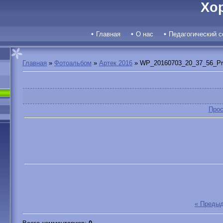
Хо
Главная
О нас
Педагогический с
Главная
»
Фотоальбом
»
Артек 2016
» WP_20160703_20_37_56_Pr
Прос
« Преды