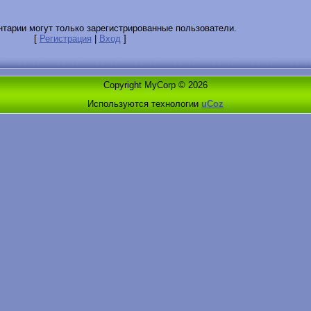
тарии могут только зарегистрированные пользователи.
[
Регистрация
|
Вход
]
Copyright MyCorp © 2026
Используются технологии
uCoz