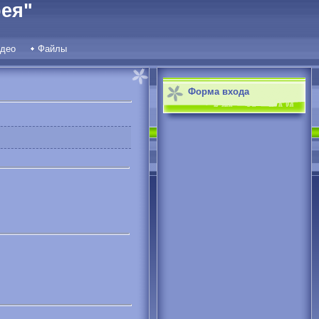
ея"
део
Файлы
Форма входа