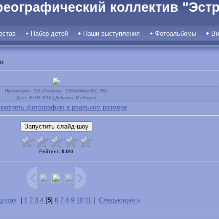
реографический коллектив "Эстр
остав
Набор детей
Наши выступления
Фотоальбомы
Ви
o
Просмотров
: 762 |
Размеры
: 1500x844px/661.3Kb
Дата
: 20.09.2016 |
Добавил
:
MetExpert
мотреть фотографию в реальном размере
Рейтинг
:
0.0
/
0
дущая
|
1
2
3
4
[
5
]
6
7
8
9
10
11
|
Следующая »