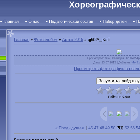
Хореографическ
Главная
О нас
Педагогический состав
Набор детей
Н
Главная
»
Фотоальбом
»
Артек 2015
» qj6t3A_jKsE
Просмотров
: 804 |
Размеры
: 1280x854p
Дата
: 13.07.2015 |
Добавил
:
MetEx
Просмотреть фотографию в реаль
Рейтинг
:
0.0
/
0
« Предыдущая
|
46
47
48
49
50
[
51
]
52
53
5