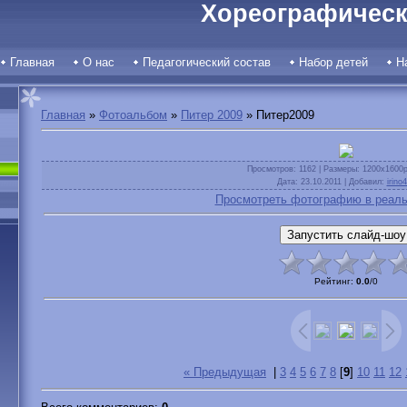
Хореографическ
Главная
О нас
Педагогический состав
Набор детей
Н
Главная
»
Фотоальбом
»
Питер 2009
» Питер2009
Просмотров
: 1162 |
Размеры
: 1200x1600
Дата
: 23.10.2011 |
Добавил
:
irino
Просмотреть фотографию в реаль
Рейтинг
:
0.0
/
0
« Предыдущая
|
3
4
5
6
7
8
[
9
]
10
11
12